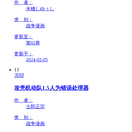
作 者：
水穗しゆぅし
类 别：
战争漫画
更新至：
第02卷
更新于：
2024-02-05
13
完结
攻壳机动队1.5人为错误处理器
作 者：
士郎正宗
类 别：
战争漫画