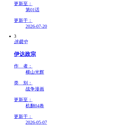
更新至：
第01话
更新于：
2026-07-20
3
连载中
伊达政宗
作 者：
横山光辉
类 别：
战争漫画
更新至：
机翻04卷
更新于：
2026-05-07