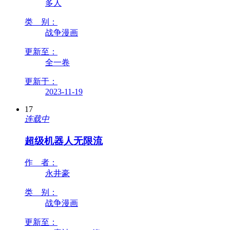
多人
类 别：
战争漫画
更新至：
全一卷
更新于：
2023-11-19
17
连载中
超级机器人无限流
作 者：
永井豪
类 别：
战争漫画
更新至：