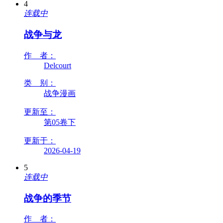
4
连载中
战争与龙
作 者：
Delcourt
类 别：
战争漫画
更新至：
第05卷下
更新于：
2026-04-19
5
连载中
战争的季节
作 者：