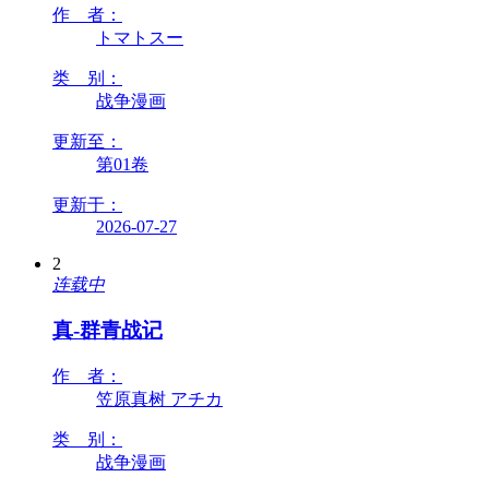
作 者：
トマトスー
类 别：
战争漫画
更新至：
第01卷
更新于：
2026-07-27
2
连载中
真-群青战记
作 者：
笠原真树 アチカ
类 别：
战争漫画