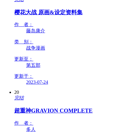
樱花大战 原画&设定资料集
作 者：
藤岛康介
类 别：
战争漫画
更新至：
第五部
更新于：
2023-07-24
20
完结
超重神GRAVION COMPLETE
作 者：
多人