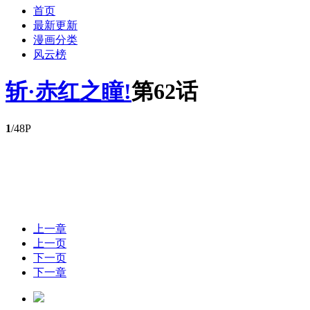
首页
最新更新
漫画分类
风云榜
斩·赤红之瞳!
第62话
1
/48P
上一章
上一页
下一页
下一章