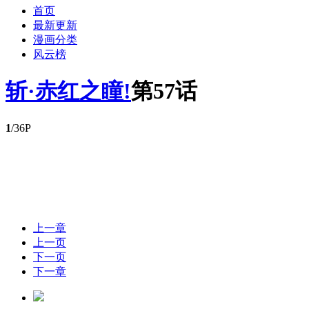
首页
最新更新
漫画分类
风云榜
斩·赤红之瞳!
第57话
1
/36P
上一章
上一页
下一页
下一章