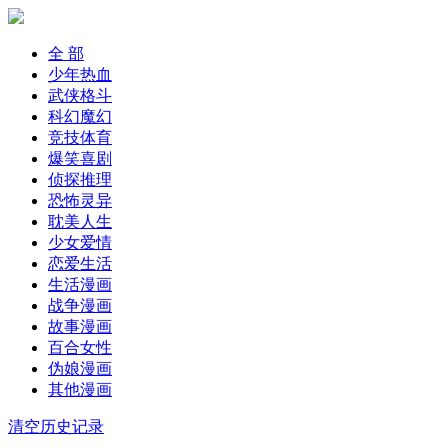
全 部
少年热血
武侠格斗
科幻魔幻
竞技体育
爆笑喜剧
侦探推理
恐怖灵异
耽美人生
少女爱情
恋爱生活
生活漫画
战争漫画
故事漫画
百合女性
伪娘漫画
其他漫画
清空历史记录