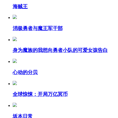
海贼王
消极勇者与魔王军干部
身为魔族的我想向勇者小队的可爱女孩告白
心动的分贝
全球惊悚：开局万亿冥币
坂本日常