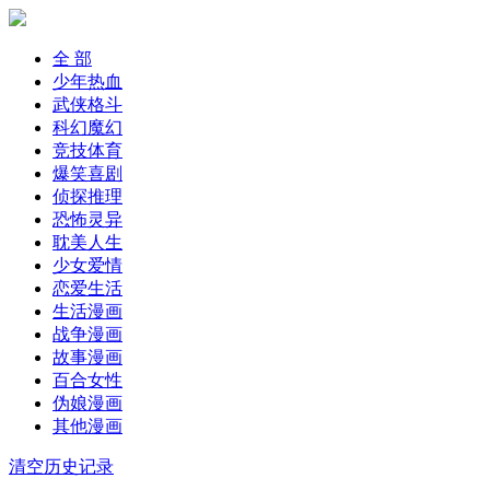
全 部
少年热血
武侠格斗
科幻魔幻
竞技体育
爆笑喜剧
侦探推理
恐怖灵异
耽美人生
少女爱情
恋爱生活
生活漫画
战争漫画
故事漫画
百合女性
伪娘漫画
其他漫画
清空历史记录