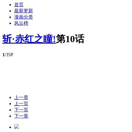
首页
最新更新
漫画分类
风云榜
斩·赤红之瞳!
第10话
1
/35P
上一章
上一页
下一页
下一章