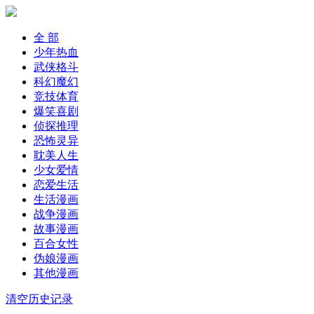
全 部
少年热血
武侠格斗
科幻魔幻
竞技体育
爆笑喜剧
侦探推理
恐怖灵异
耽美人生
少女爱情
恋爱生活
生活漫画
战争漫画
故事漫画
百合女性
伪娘漫画
其他漫画
清空历史记录